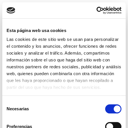
Ir
al
MENÚ
contenido
Esta página web usa cookies
Parece que no podemos encontrar lo que estás buscando.
Las cookies de este sitio web se usan para personalizar
el contenido y los anuncios, ofrecer funciones de redes
sociales y analizar el tráfico. Además, compartimos
Buscar
información sobre el uso que haga del sitio web con
BUSCAR
nuestros partners de redes sociales, publicidad y análisis
web, quienes pueden combinarla con otra información
que les haya proporcionado o que hayan recopilado a
Recent Posts
partir del uso que haya hecho de sus servicios.
Recent Comments
S
Necesarias
e
No hay comentarios que mostrar.
l
e
Preferencias